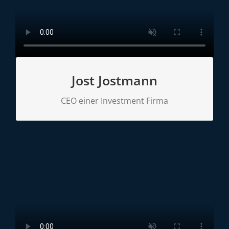
Jost Jostmann
von Harry Hahn, den er befördern möchte.
Jost Jostmann ist der erzkonservative Chef
CEO einer Investment Firma
JOST JOSTMANN