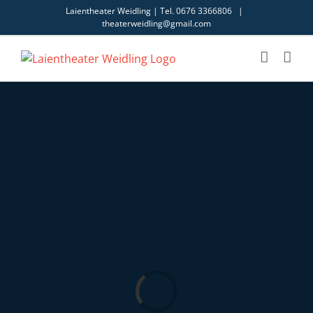
Skip
Laientheater Weidling | Tel. 0676 3366806
|
to
theaterweidling@gmail.com
content
Loading...